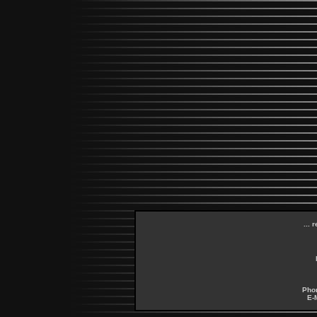
... 
Pho
E-